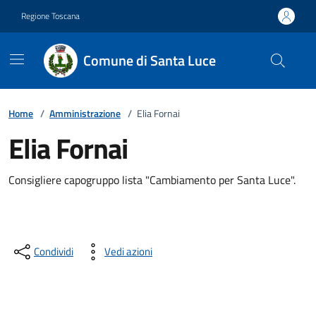
Vai ai contenuti
Vai al footer
Regione Toscana
Comune di Santa Luce
Home
/
Amministrazione
/
Elia Fornai
Elia Fornai
Descrizione breve
Consigliere capogruppo lista "Cambiamento per Santa Luce".
Condividi
Vedi azioni