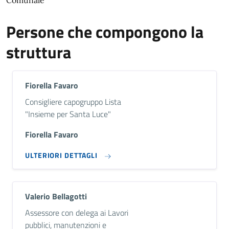
Comunale
Persone che compongono la
struttura
Fiorella Favaro
Descrizione breve
Consigliere capogruppo Lista
"Insieme per Santa Luce"
Fiorella Favaro
ULTERIORI DETTAGLI
Valerio Bellagotti
Descrizione breve
Assessore con delega ai Lavori
pubblici, manutenzioni e