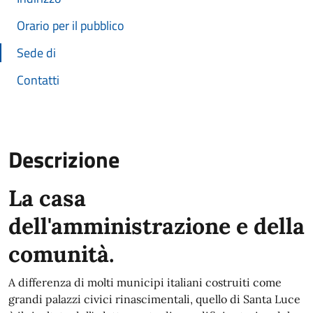
Orario per il pubblico
Sede di
Contatti
Descrizione
La casa
Descrizione estesa
dell'amministrazione e della
comunità.
A differenza di molti municipi italiani costruiti come
grandi palazzi civici rinascimentali, quello di Santa Luce