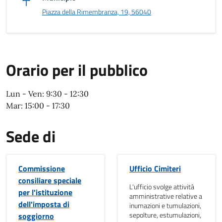
Piazza della Rimembranza, 19, 56040
Orario per il pubblico
Orario per il pubblico
Lun - Ven: 9:30 - 12:30
Mar: 15:00 - 17:30
Sede di
Commissione
Ufficio Cimiteri
consiliare speciale
L'ufficio svolge attività
per l'istituzione
amministrative relative a
dell'imposta di
inumazioni e tumulazioni,
sepolture, estumulazioni,
soggiorno