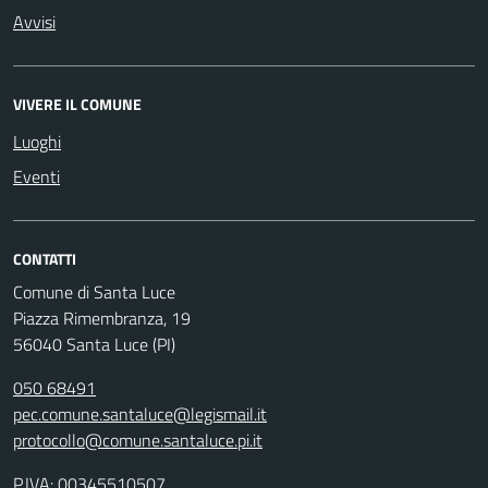
Avvisi
VIVERE IL COMUNE
Luoghi
Eventi
CONTATTI
Comune di Santa Luce
Piazza Rimembranza, 19
56040 Santa Luce (PI)
050 68491
pec.comune.santaluce@legismail.it
protocollo@comune.santaluce.pi.it
P.IVA: 00345510507