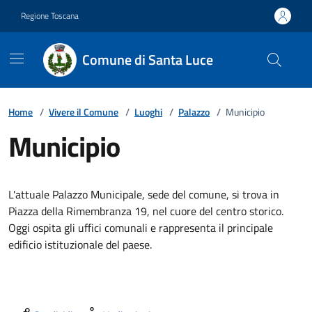
Vai ai contenuti
Vai al footer
Regione Toscana
Comune di Santa Luce
Home
/
Vivere il Comune
/
Luoghi
/
Palazzo
/
Municipio
Municipio
Descrizione breve
L'attuale Palazzo Municipale, sede del comune, si trova in
Piazza della Rimembranza 19, nel cuore del centro storico.
Oggi ospita gli uffici comunali e rappresenta il principale
edificio istituzionale del paese.