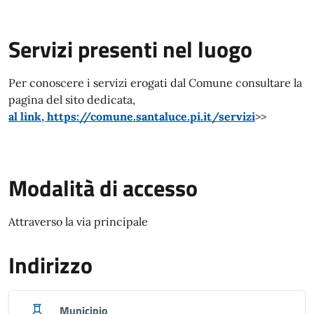
Servizi presenti nel luogo
Servizi presenti nel luogo
Per conoscere i servizi erogati dal Comune consultare la
pagina del sito dedicata,
al link, https://comune.santaluce.pi.it/servizi
>>
Modalità di accesso
Modalità di accesso
Attraverso la via principale
Indirizzo
Municipio