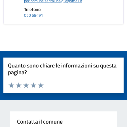
pec.comune.santaluce@legismail.it
Telefono
050 68491
Quanto sono chiare le informazioni su questa
pagina?
Valuta da 1 a 5 stelle la pagina
Valuta 1 stelle su 5
Valuta 2 stelle su 5
Valuta 3 stelle su 5
Valuta 4 stelle su 5
Valuta 5 stelle su 5
Contatta il comune