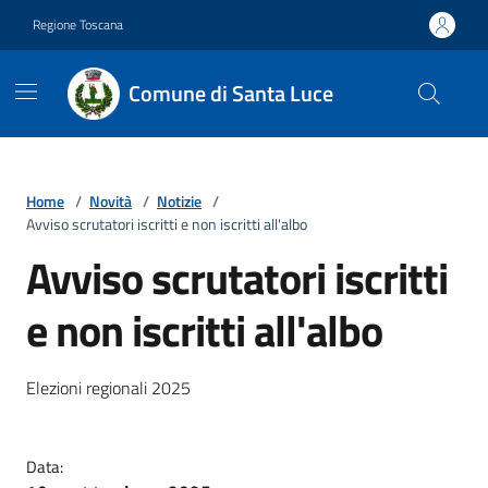
Vai ai contenuti
Vai al footer
Regione Toscana
Comune di Santa Luce
Home
/
Novità
/
Notizie
/
Avviso scrutatori iscritti e non iscritti all'albo
Avviso scrutatori iscritti
e non iscritti all'albo
Dettagli della notizia
Elezioni regionali 2025
Data: