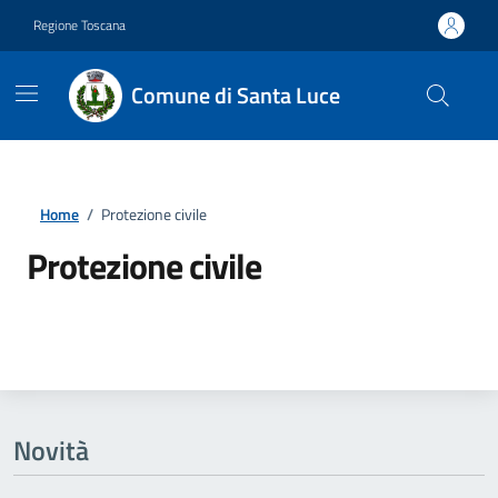
Vai ai contenuti
Vai al footer
Regione Toscana
Comune di Santa Luce
Home
/
Protezione civile
Protezione civile
Dettagli della notizia
Novità