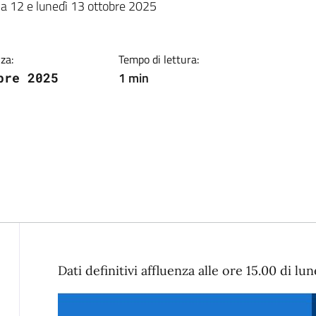
ia
ica 12 e lunedì 13 ottobre 2025
za:
Tempo di lettura:
1 min
bre 2025
Descrizione
Dati definitivi affluenza alle ore 15.00 di l