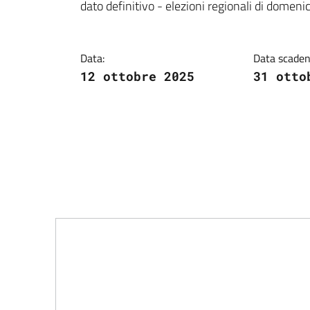
Dettagli della notiz
dato definitivo - elezioni regionali di domen
Data:
Data scaden
12 ottobre 2025
31 otto