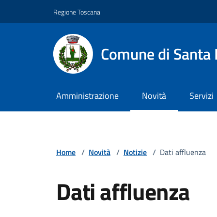
Vai ai contenuti
Vai al footer
Regione Toscana
Comune di Santa 
Amministrazione
Novità
Servizi
Home
/
Novità
/
Notizie
/
Dati affluenza
Dati affluenza