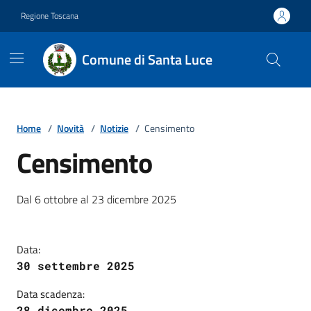
Vai ai contenuti
Vai al footer
Regione Toscana
Comune di Santa Luce
Home
/
Novità
/
Notizie
/
Censimento
Censimento
Dettagli della notizia
Dal 6 ottobre al 23 dicembre 2025
Data:
30 settembre 2025
Data scadenza:
28 dicembre 2025